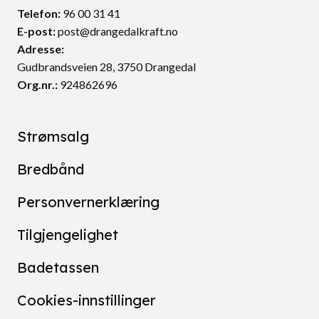
Telefon:
96 00 31 41
E-post:
post@drangedalkraft.no
Adresse:
Gudbrandsveien 28, 3750 Drangedal
Org.nr.:
924862696
Strømsalg
Bredbånd
Personvernerklæring
Tilgjengelighet
Badetassen
Cookies-innstillinger