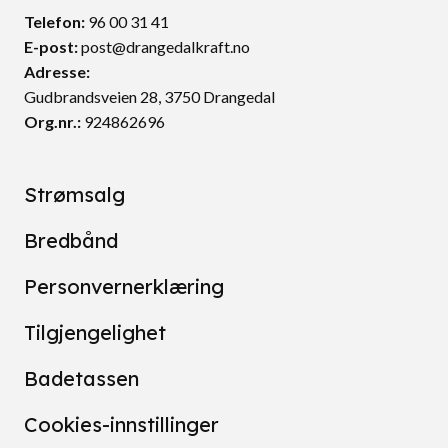
Telefon:
96 00 31 41
E-post:
post@drangedalkraft.no
Adresse:
Gudbrandsveien 28, 3750 Drangedal
Org.nr.:
924862696
Strømsalg
Bredbånd
Personvernerklæring
Tilgjengelighet
Badetassen
Cookies-innstillinger