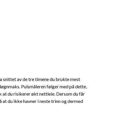
a snittet av de tre timene du brukte mest
g døgnmaks. Pulsmåleren følger med på dette,
k at du risikerer økt nettleie. Dersom du får
å at du ikke havner i neste trinn og dermed