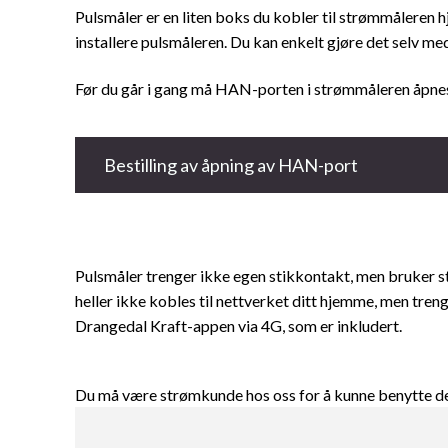
Pulsmåler er en liten boks du kobler til strømmåleren h
installere pulsmåleren. Du kan enkelt gjøre det selv m
Før du går i gang må HAN-porten i strømmåleren åpnes.
Bestilling av åpning av HAN-port
Pulsmåler trenger ikke egen stikkontakt, men bruker s
heller ikke kobles til nettverket ditt hjemme, men tren
Drangedal Kraft-appen via 4G, som er inkludert.
Du må være strømkunde hos oss for å kunne benytte d