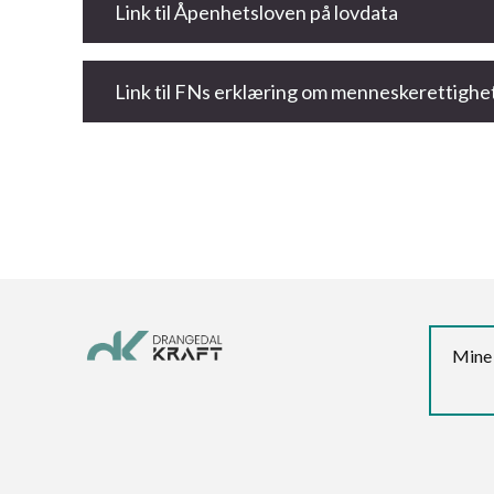
Link til Åpenhetsloven på lovdata
Link til FNs erklæring om menneskerettighe
Mine 