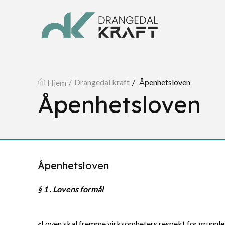
Drangedal kraft
Åpenhetsloven
Hjem
Åpenhetsloven
Åpenhetsloven
§ 1 . Lovens formål
«Loven skal fremme virksomheters respekt for grunnl