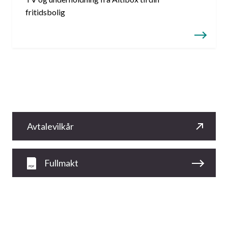
fritidsbolig
Avtalevilkår
Fullmakt