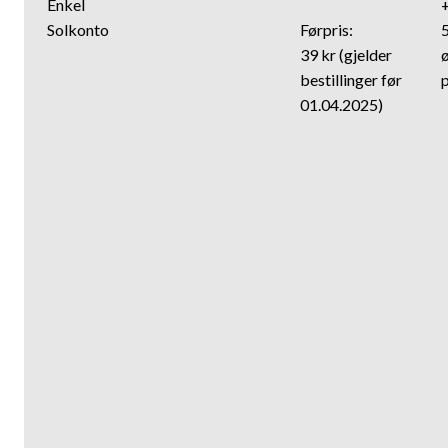
Enkel
Solkonto
Førpris:
5
39 kr (gjelder
bestillinger før
01.04.2025)