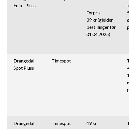
Enkel Pluss
Førpris:
5
39 kr (gjelder
bestillinger før
01.04.2025)
Drangedal
Timespot
Spot Pluss
Drangedal
Timespot
49 kr