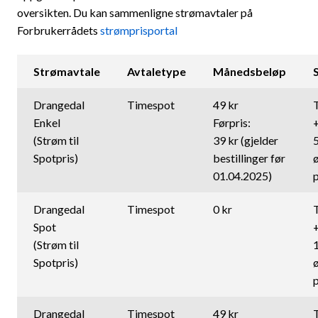
oversikten. Du kan sammenligne strømavtaler på
Forbrukerrådets
strømprisportal
Strømavtale
Avtaletype
Månedsbeløp
Drangedal
Timespot
49 kr
Enkel
Førpris:
(Strøm til
39 kr (gjelder
5
Spotpris)
bestillinger før
01.04.2025)
Drangedal
Timespot
0 kr
Spot
(Strøm til
Spotpris)
Drangedal
Timespot
49 kr