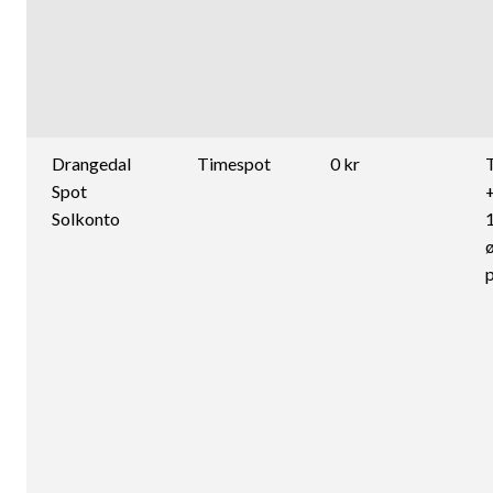
Drangedal
Timespot
0 kr
Spot
Solkonto