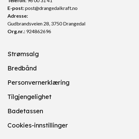
Telefon:
96 00 31 41
E-post:
post@drangedalkraft.no
Adresse:
Gudbrandsveien 28, 3750 Drangedal
Org.nr.:
924862696
Strømsalg
Bredbånd
Personvernerklæring
Tilgjengelighet
Badetassen
Cookies-innstillinger